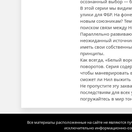
осознанный выбор — бы
В этой серии мы видим,
улики для ФБР. На фон
новым союзникам? Тем 
поиском связи между Н
Параллельно развивают
неожиданный источник 
иметь свои собственны
принципы.
Как всегда, «Белый во
поворотов. Серия соде
чтобы маневрировать в 
сможет ли Нил выжить 
Не пропустите эту зах
последствиям для всех 
погружайтесь в мир тон
Все материалы расположенные на сайте не являются п
исключительно информационно-озн