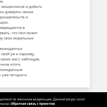
м.
ппу мошенников и добыть
 он доверять своим
доказательств и
ацию.
ревращаются в
вать, что Нил может
озу свои моральные
 неожиданных
 свой ум и харизму,
своих мест, наблюдая,
чном итоге.
 неожиданным
» уже сегодня и
адлежат их законным владельцам. Данный ресурс носит
мпании.
Обратная связь с проектом