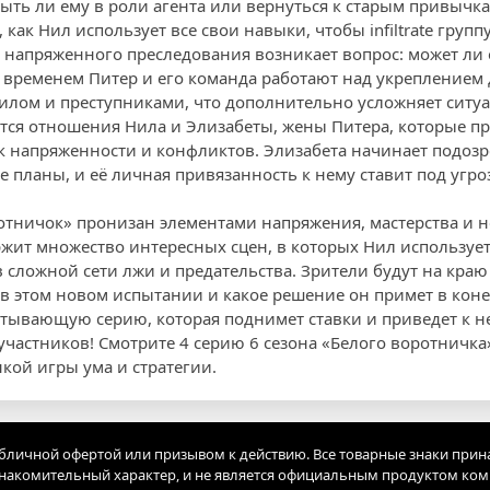
ть ли ему в роли агента или вернуться к старым привычка
 как Нил использует все свои навыки, чтобы infiltrate гру
е напряженного преследования возникает вопрос: может ли
временем Питер и его команда работают над укреплением 
илом и преступниками, что дополнительно усложняет ситу
ся отношения Нила и Элизабеты, жены Питера, которые п
напряженности и конфликтов. Элизабета начинает подозре
е планы, и её личная привязанность к нему ставит под угр
ротничок» пронизан элементами напряжения, мастерства и
ржит множество интересных сцен, в которых Нил использует
сложной сети лжи и предательства. Зрители будут на краю 
в этом новом испытании и какое решение он примет в коне
ватывающую серию, которая поднимет ставки и приведет к
участников! Смотрите 4 серию 6 сезона «Белого воротничка
кой игры ума и стратегии.
убличной офертой или призывом к действию. Все товарные знаки прин
акомительный характер, и не является официальным продуктом ко