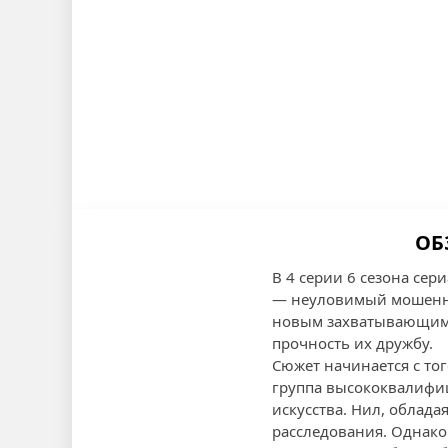
ОБ
В 4 серии 6 сезона сер
— неуловимый мошенни
новым захватывающим д
прочность их дружбу.
Сюжет начинается с то
группа высококвалифи
искусства. Нил, облада
расследования. Однако